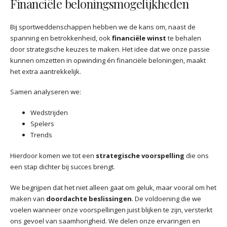
Financiële beloningsmogelijkheden
Bij sportweddenschappen hebben we de kans om, naast de
spanning en betrokkenheid, ook
financiële winst
te behalen
door strategische keuzes te maken. Het idee dat we onze passie
kunnen omzetten in opwinding én financiële beloningen, maakt
het extra aantrekkelijk.
Samen analyseren we:
Wedstrijden
Spelers
Trends
Hierdoor komen we tot een
strategische voorspelling
die ons
een stap dichter bij succes brengt.
We begrijpen dat het niet alleen gaat om geluk, maar vooral om het
maken van
doordachte beslissingen
. De voldoening die we
voelen wanneer onze voorspellingen juist blijken te zijn, versterkt
ons gevoel van saamhorigheid. We delen onze ervaringen en