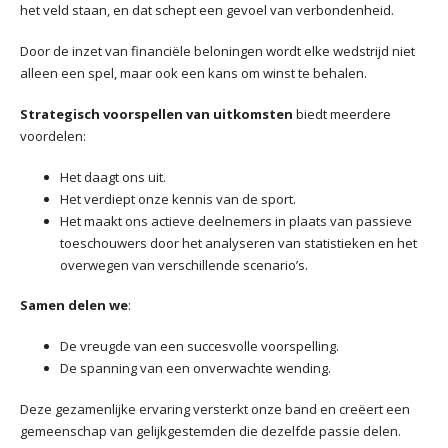
het veld staan, en dat schept een gevoel van verbondenheid.
Door de inzet van financiële beloningen wordt elke wedstrijd niet
alleen een spel, maar ook een kans om winst te behalen.
Strategisch voorspellen van uitkomsten
biedt meerdere
voordelen:
Het daagt ons uit.
Het verdiept onze kennis van de sport.
Het maakt ons actieve deelnemers in plaats van passieve
toeschouwers door het analyseren van statistieken en het
overwegen van verschillende scenario’s.
Samen delen we
:
De vreugde van een succesvolle voorspelling.
De spanning van een onverwachte wending.
Deze gezamenlijke ervaring versterkt onze band en creëert een
gemeenschap van gelijkgestemden die dezelfde passie delen.