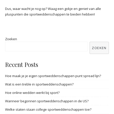
Dus, waar wacht je nog op? Waag een gokje en geniet van alle
pluspunten die sportweddenschappen te bieden hebben!
Zoeken
ZOEKEN
Recent Posts
Hoe maak je je eigen sportweddenschappen punt spread lijn?
Wat is een treble in sportweddenschappen?
Hoe online wedden werkt bij sport?
Wanneer begonnen sportweddenschappen in de US?
Welke staten staan college sportweddenschappen toe?