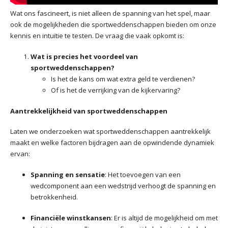
Wat ons fascineert, is niet alleen de spanning van het spel, maar
ook de mogelijkheden die sportweddenschappen bieden om onze
kennis en intuïtie te testen. De vraag die vaak opkomt is:
Wat is precies het voordeel van
sportweddenschappen?
Is het de kans om wat extra geld te verdienen?
Of is het de verrijking van de kijkervaring?
Aantrekkelijkheid van sportweddenschappen
Laten we onderzoeken wat sportweddenschappen aantrekkelijk
maakt en welke factoren bijdragen aan de opwindende dynamiek
ervan:
Spanning en sensatie
: Het toevoegen van een
wedcomponent aan een wedstrijd verhoogt de spanning en
betrokkenheid.
Financiële winstkansen
: Er is altijd de mogelijkheid om met