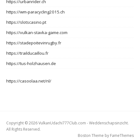
https://urbanrider.ch
https://wm-paracycling2015.ch
https://slotscasino.pt
https://vulkan-stavka-game.com
https://stadepoitevinrugby.fr
https://trailducaillou.fr
https://tus-holzhausen.de
https://casoolaa.net/nl/
Copyright © 2026 VulkanUdachi777Club.com - Weddenschapsinzicht.
All Rights Reserved.
Boston Theme by
FameThemes