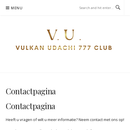
Skip
MENU
to
content
VULKANUDACHI777CLUB.COM
– WEDDENSCHAPSINZICHT
Contactpagina
Contactpagina
Heeft u vragen of wilt u meer informatie? Neem contact met ons op!