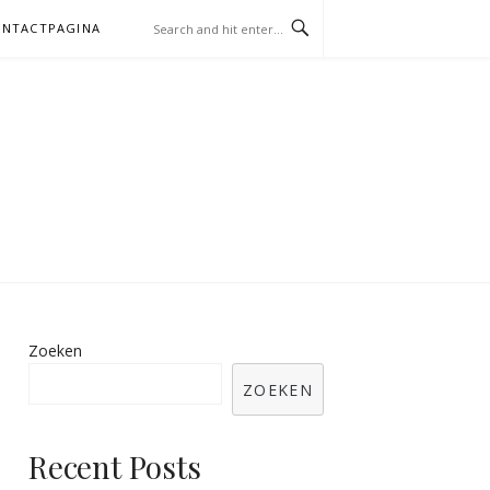
ONTACTPAGINA
.COM –
CHT
Zoeken
ZOEKEN
Recent Posts