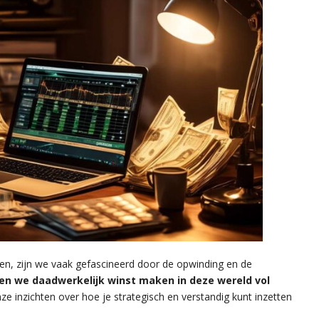
en, zijn we vaak gefascineerd door de opwinding en de
n we daadwerkelijk winst maken in deze wereld vol
nze inzichten over hoe je strategisch en verstandig kunt inzetten