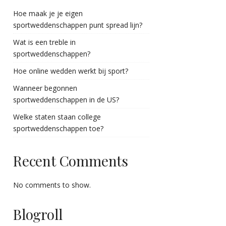
Hoe maak je je eigen
sportweddenschappen punt spread lijn?
Wat is een treble in
sportweddenschappen?
Hoe online wedden werkt bij sport?
Wanneer begonnen
sportweddenschappen in de US?
Welke staten staan college
sportweddenschappen toe?
Recent Comments
No comments to show.
Blogroll