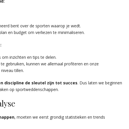
id:
meerd bent over de sporten waarop je wedt.
lan en budget om verliezen te minimaliseren.
:
m inzichten en tips te delen.
te gebruiken, kunnen we allemaal profiteren en onze
iveau tillen.
n discipline de sleutel zijn tot succes
. Dus laten we beginnen
aken op sportweddenschappen.
alyse
happen
, moeten we eerst grondig statistieken en trends