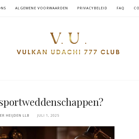
ONS
ALGEMENE VOORWAARDEN
PRIVACYBELEID
FAQ
C
ANUDACHI777CLUB
EDDENSCHAPSINZI
 sportweddenschappen?
ER HEIJDEN LLB
JULI 1, 2025