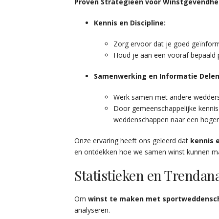
Proven Strategieën voor Winstgevendhe
Kennis en Discipline:
Zorg ervoor dat je goed geïnfor
Houd je aan een vooraf bepaald p
Samenwerking en Informatie Delen
Werk samen met andere wedders o
Door gemeenschappelijke kennis 
weddenschappen naar een hoger n
Onze ervaring heeft ons geleerd dat
kennis e
en ontdekken hoe we samen winst kunnen m
Statistieken en Trendan
Om
winst te maken met sportweddensc
analyseren.