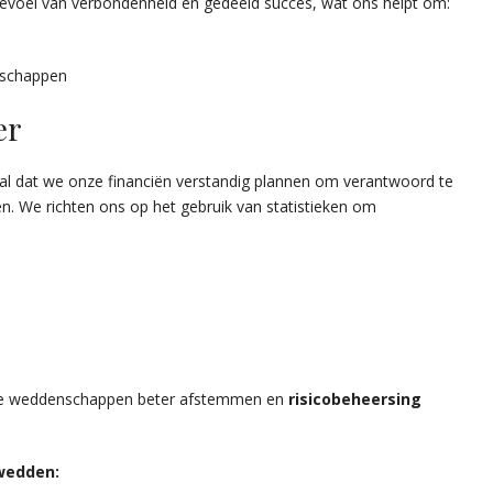
evoel van verbondenheid en gedeeld succes, wat ons helpt om:
nschappen
er
aal dat we onze financiën verstandig plannen om verantwoord te
. We richten ons op het gebruik van statistieken om
nze weddenschappen beter afstemmen en
risicobeheersing
 wedden: