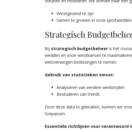
steunen en motiveren. We streven naar een g
Winstgevend te zijn
Samen te groeien in onze sportwedde
Strategisch Budgetbehe
Bij
strategisch budgetbeheer
is het cruci
wedden en onze winstkansen te maximaliseren
weloverwogen beslissingen te nemen.
Gebruik van statistieken omvat:
Analyseren van eerdere wedstrijden
Bestuderen van trends
Door deze data te gebruiken, kunnen we o
toepassen.
Essentiële richtlijnen voor verantwoord