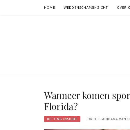
Skip
HOME
WEDDENSCHAPSINZICHT
OVER 
to
content
VULK
W
Wanneer komen spo
Florida?
DR.H.C. ADRIANA VAN D
BETTING INSIGHT