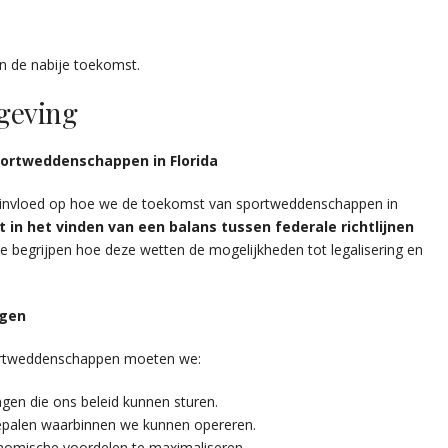
n de nabije toekomst.
tgeving
portweddenschappen in Florida
e invloed op hoe we de toekomst van sportweddenschappen in
t in het vinden van een balans tussen federale richtlijnen
te begrijpen hoe deze wetten de mogelijkheden tot legalisering en
ngen
sportweddenschappen moeten we:
gen die ons beleid kunnen sturen.
epalen waarbinnen we kunnen opereren.
nomische voordelen te maximaliseren.