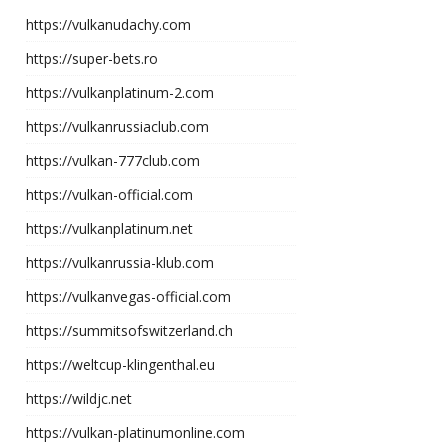
https://vulkanudachy.com
https://super-bets.ro
https://vulkanplatinum-2.com
https://vulkanrussiaclub.com
https://vulkan-777club.com
https://vulkan-official.com
https://vulkanplatinum.net
https://vulkanrussia-klub.com
https://vulkanvegas-official.com
https://summitsofswitzerland.ch
https://weltcup-klingenthal.eu
https://wildjc.net
https://vulkan-platinumonline.com