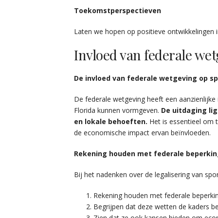
Toekomstperspectieven
Laten we hopen op positieve ontwikkelingen i
Invloed van federale we
De invloed van federale wetgeving op s
De federale wetgeving heeft een aanzienlijk
Florida kunnen vormgeven.
De uitdaging lig
en lokale behoeften.
Het is essentieel om 
de economische impact ervan beïnvloeden.
Rekening houden met federale beperki
Bij het nadenken over de legalisering van 
Rekening houden met federale beperkin
Begrijpen dat deze wetten de kaders b
Zien dat ze ook kansen bieden om eco