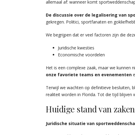
allemaal af: wanneer komt sportweddenschapp
De discussie over de legalisering van 
gekregen. Politici, sportfanaten en gokliefheb
We begrijpen dat er veel factoren zijn die de
Juridische kwesties
Economische voordelen
Het is een complexe zaak, maar we kunnen n
onze favoriete teams en evenementen
e
Terwijl we wachten op definitieve besluiten,
realiteit worden in Florida. Tot die tijd blij
Huidige stand van zake
Juridische situatie van sportweddenscha