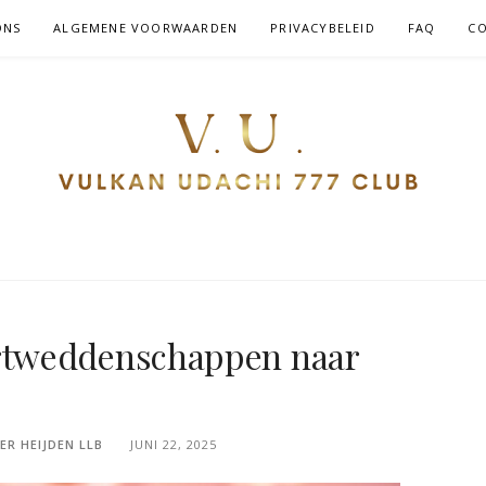
ONS
ALGEMENE VOORWAARDEN
PRIVACYBELEID
FAQ
C
ANUDACHI777CLUB
EDDENSCHAPSINZI
rtweddenschappen naar
ER HEIJDEN LLB
JUNI 22, 2025