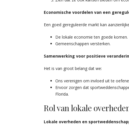
Economische voordelen van een geregul
Een goed gereguleerde markt kan aanzienlijk
De lokale economie ten goede komen.
Gemeenschappen versterken.
Samenwerking voor positieve veranderi
Het is van groot belang dat we:
Ons verenigen om invloed uit te oefen
Ervoor zorgen dat sportweddenschappen
Florida.
Rol van lokale overhede
Lokale overheden en sportweddenscha