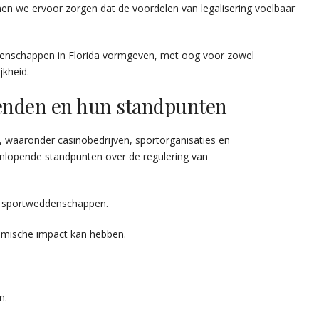
n we ervoor zorgen dat de voordelen van legalisering voelbaar
nschappen in Florida vormgeven, met oog voor zowel
jkheid.
enden en hun standpunten
a, waaronder casinobedrijven, sportorganisaties en
nlopende standpunten over de regulering van
n sportweddenschappen.
omische impact kan hebben.
n.