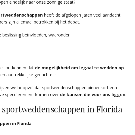
en eindelijk naar onze zonnige staat?
sportweddenschappen
heeft de afgelopen jaren veel aandacht
bers zijn allemaal betrokken bij het debat.
ze beslissing beïnvloeden, waaronder:
iet ontkennen dat
de mogelijkheid om legaal te wedden op
en aantrekkelijke gedachte is.
 blijven we hoopvol dat sportweddenschappen binnenkort een
ven we speculeren en dromen over
de kansen die voor ons liggen
.
n sportweddenschappen in Florida
ppen in Florida