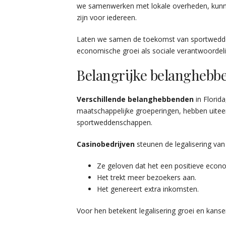
we samenwerken met lokale overheden, kunne
zijn voor iedereen.
Laten we samen de toekomst van sportwedde
economische groei als sociale verantwoordeli
Belangrijke belanghebb
Verschillende belanghebbenden
in Florid
maatschappelijke groeperingen, hebben uitee
sportweddenschappen.
Casinobedrijven
steunen de legalisering va
Ze geloven dat het een positieve econ
Het trekt meer bezoekers aan.
Het genereert extra inkomsten.
Voor hen betekent legalisering groei en kanse