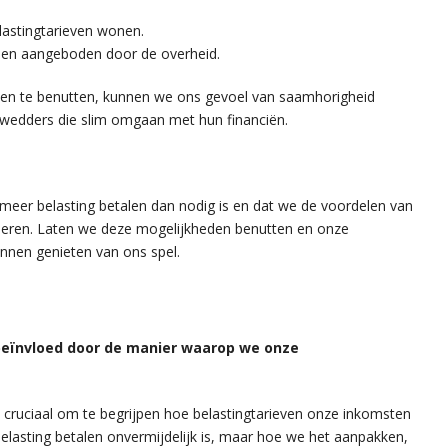
lastingtarieven wonen.
orden aangeboden door de overheid.
sen te benutten, kunnen we ons gevoel van saamhorigheid
wedders die slim omgaan met hun financiën.
eer belasting betalen dan nodig is en dat we de voordelen van
eren. Laten we deze mogelijkheden benutten en onze
nnen genieten van ons spel.
beïnvloed door de manier waarop we onze
 cruciaal om te begrijpen hoe belastingtarieven onze inkomsten
lasting betalen onvermijdelijk is, maar hoe we het aanpakken,