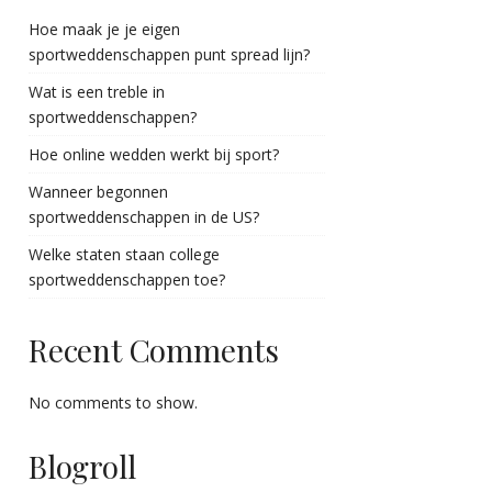
Hoe maak je je eigen
sportweddenschappen punt spread lijn?
Wat is een treble in
sportweddenschappen?
Hoe online wedden werkt bij sport?
Wanneer begonnen
sportweddenschappen in de US?
Welke staten staan college
sportweddenschappen toe?
Recent Comments
No comments to show.
Blogroll