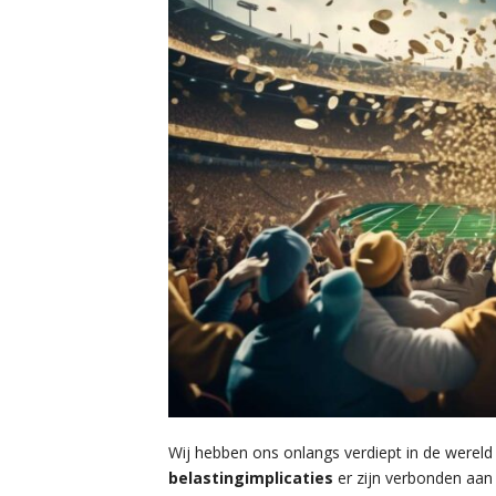
Wij hebben ons onlangs verdiept in de werel
belastingimplicaties
er zijn verbonden aan