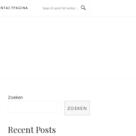
ONTACTPAGINA
.COM –
CHT
Zoeken
ZOEKEN
Recent Posts