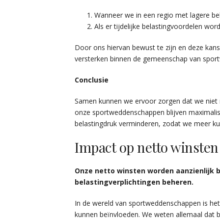
Wanneer we in een regio met lagere be
Als er tijdelijke belastingvoordelen w
Door ons hiervan bewust te zijn en deze kan
versterken binnen de gemeenschap van sport
Conclusie
Samen kunnen we ervoor zorgen dat we niet m
onze sportweddenschappen blijven maximalis
belastingdruk verminderen, zodat we meer ku
Impact op netto winsten
Onze netto winsten worden aanzienlijk 
belastingverplichtingen beheren.
In de wereld van sportweddenschappen is het
kunnen beïnvloeden. We weten allemaal dat be