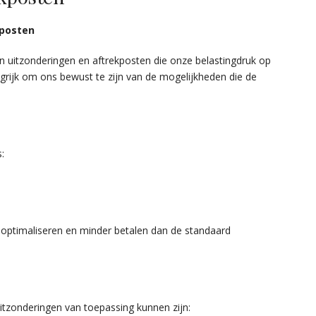
kposten
n uitzonderingen en aftrekposten die onze belastingdruk op
grijk om ons bewust te zijn van de mogelijkheden die de
:
 optimaliseren en minder betalen dan de standaard
uitzonderingen van toepassing kunnen zijn: