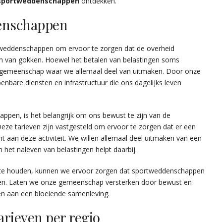
n sportweddenschappen
ontdekken.
denschappen
rtweddenschappen om ervoor te zorgen dat de overheid
rm van gokken. Hoewel het betalen van belastingen soms
e gemeenschap waar we allemaal deel van uitmaken. Door onze
nbare diensten en infrastructuur die ons dagelijks leven
en, is het belangrijk om ons bewust te zijn van de
Deze tarieven zijn vastgesteld om ervoor te zorgen dat er een
mt aan deze activiteit. We willen allemaal deel uitmaken van een
 het naleven van belastingen helpt daarbij.
 te houden, kunnen we ervoor zorgen dat sportweddenschappen
ijven. Laten we onze gemeenschap versterken door bewust en
en aan een bloeiende samenleving.
arieven per regio