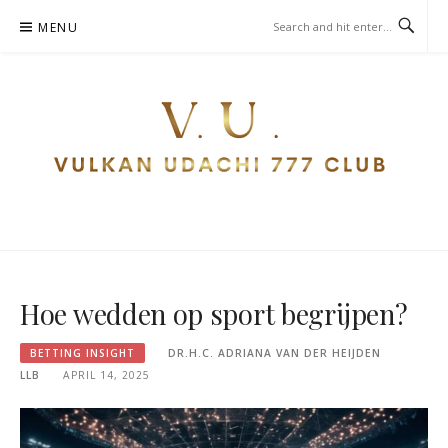
Skip
MENU
to
content
VULKANUDACHI777CLUB.COM
– WEDDENSCHAPSINZICHT
Hoe wedden op sport begrijpen?
BETTING INSIGHT
DR.H.C. ADRIANA VAN DER HEIJDEN
LLB
APRIL 14, 2025